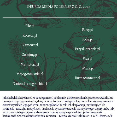
©BURDA MEDIA POLSKA SP. Z O. O. 2026
Elle.pl
Party.pl
Kobieta.pl
Polki.pl
Glamour.pl
Przyslijprzepis.pl
Gotujmy.pl
Viva.pl
Mamotoja.pl
Wizaz.pl
Mojegotowanie.pl
Burdaconnect.pl
National-geographic.pl
Jakiekolwiek aktywności, w szczególności: pobieranie, zwielokrotnianie, przechowywanie, lub
inne wykorzystywanie treści, danych lub informacji dostępnych w ramach niniejszego serwisu
oraz wszystkich jego podstron, w szczególności w celu ich eksploracji, zmierzającej do
tworzenia, rozwoju, modyfikacji i szkolenia systemów uczenia maszynowego, algorytmów lub
sztucznej inteligencji
jest zabronione oraz wymaga uprzedniej, jednoznacznie
wyrażonej zgody administratora serwisu – Burda Media Polska sp. z o.o.
Obowiązek