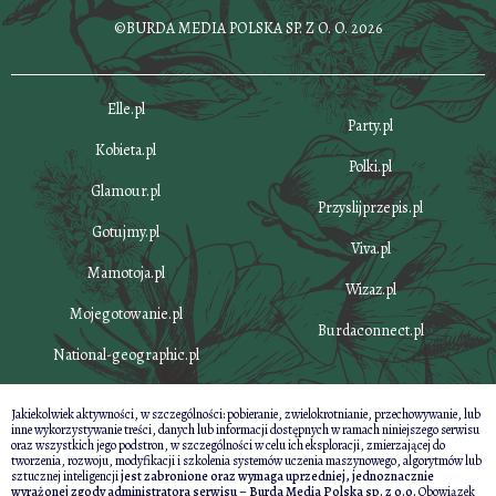
©BURDA MEDIA POLSKA SP. Z O. O. 2026
Elle.pl
Party.pl
Kobieta.pl
Polki.pl
Glamour.pl
Przyslijprzepis.pl
Gotujmy.pl
Viva.pl
Mamotoja.pl
Wizaz.pl
Mojegotowanie.pl
Burdaconnect.pl
National-geographic.pl
Jakiekolwiek aktywności, w szczególności: pobieranie, zwielokrotnianie, przechowywanie, lub
inne wykorzystywanie treści, danych lub informacji dostępnych w ramach niniejszego serwisu
oraz wszystkich jego podstron, w szczególności w celu ich eksploracji, zmierzającej do
tworzenia, rozwoju, modyfikacji i szkolenia systemów uczenia maszynowego, algorytmów lub
sztucznej inteligencji
jest zabronione oraz wymaga uprzedniej, jednoznacznie
wyrażonej zgody administratora serwisu – Burda Media Polska sp. z o.o.
Obowiązek