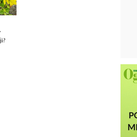
y
ji?