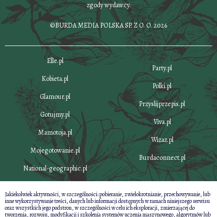
zgody wydawcy.
©BURDA MEDIA POLSKA SP. Z O. O. 2026
Elle.pl
Party.pl
Kobieta.pl
Polki.pl
Glamour.pl
Przyslijprzepis.pl
Gotujmy.pl
Viva.pl
Mamotoja.pl
Wizaz.pl
Mojegotowanie.pl
Burdaconnect.pl
National-geographic.pl
Jakiekolwiek aktywności, w szczególności: pobieranie, zwielokrotnianie, przechowywanie, lub
inne wykorzystywanie treści, danych lub informacji dostępnych w ramach niniejszego serwisu
oraz wszystkich jego podstron, w szczególności w celu ich eksploracji, zmierzającej do
tworzenia, rozwoju, modyfikacji i szkolenia systemów uczenia maszynowego, algorytmów lub