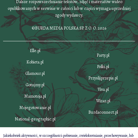
Dalsze rozpowszechnianie tekstów, zdjęć i materiałów wideo
opublikowanych w serwisie w całości lub w części wymaga uprzedniej
zgody wydawcy.
©BURDA MEDIA POLSKA SP. Z O. O. 2026
Elle.pl
Party.pl
Kobieta.pl
Polki.pl
Glamour.pl
Przyslijprzepis.pl
Gotujmy.pl
Viva.pl
Mamotoja.pl
Wizaz.pl
Mojegotowanie.pl
Burdaconnect.pl
National-geographic.pl
Jakiekolwiek aktywności, w szczególności: pobieranie, zwielokrotnianie, przechowywanie, lub