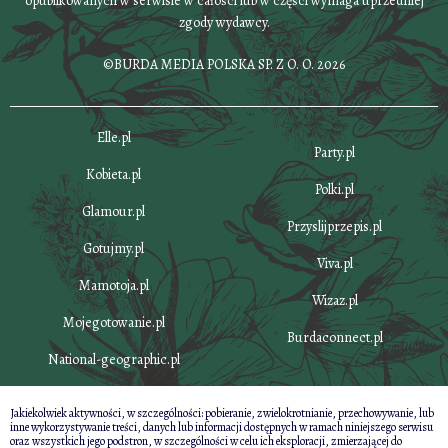
opublikowanych w serwisie w całości lub w części wymaga uprzedniej
zgody wydawcy.
©BURDA MEDIA POLSKA SP. Z O. O. 2026
Elle.pl
Party.pl
Kobieta.pl
Polki.pl
Glamour.pl
Przyslijprzepis.pl
Gotujmy.pl
Viva.pl
Mamotoja.pl
Wizaz.pl
Mojegotowanie.pl
Burdaconnect.pl
National-geographic.pl
Jakiekolwiek aktywności, w szczególności: pobieranie, zwielokrotnianie, przechowywanie, lub
inne wykorzystywanie treści, danych lub informacji dostępnych w ramach niniejszego serwisu
oraz wszystkich jego podstron, w szczególności w celu ich eksploracji, zmierzającej do