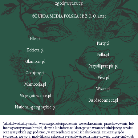
zgody wydawcy.
©BURDA MEDIA POLSKA SP. Z O. O. 2026
Elle.pl
Party.pl
Kobieta.pl
Polki.pl
Glamour.pl
Przyslijprzepis.pl
Gotujmy.pl
Viva.pl
Mamotoja.pl
Wizaz.pl
Mojegotowanie.pl
Burdaconnect.pl
National-geographic.pl
Jakiekolwiek aktywności, w szczególności: pobieranie, zwielokrotnianie, przechowywanie, lub
inne wykorzystywanie treści, danych lub informacji dostępnych w ramach niniejszego serwisu
oraz wszystkich jego podstron, w szczególności w celu ich eksploracji, zmierzającej do
tworzenia, rozwoju, modyfikacji i szkolenia systemów uczenia maszynowego, algorytmów lub