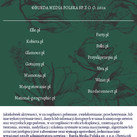
©BURDA MEDIA POLSKA SP. Z O. O. 2026
Elle.pl
Party.pl
Kobieta.pl
Polki.pl
Glamour.pl
Przyslijprzepis.pl
Gotujmy.pl
Viva.pl
Mamotoja.pl
Wizaz.pl
Mojegotowanie.pl
Burdaconnect.pl
National-geographic.pl
Jakiekolwiek aktywności, w szczególności: pobieranie, zwielokrotnianie, przechowywanie, lub
inne wykorzystywanie treści, danych lub informacji dostępnych w ramach niniejszego serwisu
oraz wszystkich jego podstron, w szczególności w celu ich eksploracji, zmierzającej do
tworzenia, rozwoju, modyfikacji i szkolenia systemów uczenia maszynowego, algorytmów lub
sztucznej inteligencji
jest zabronione oraz wymaga uprzedniej, jednoznacznie
wyrażonej zgody administratora serwisu – Burda Media Polska sp. z o.o.
Obowiązek