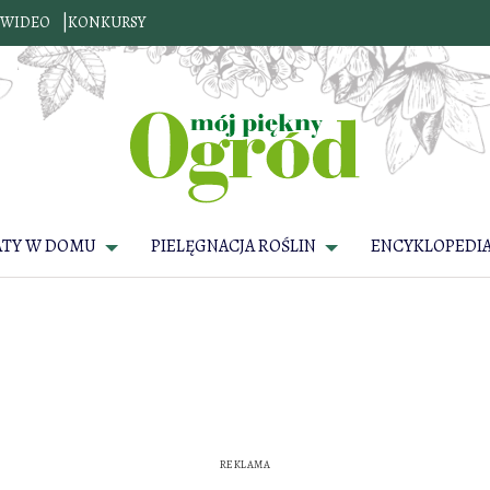
WIDEO
KONKURSY
ATY W DOMU
PIELĘGNACJA ROŚLIN
ENCYKLOPEDIA