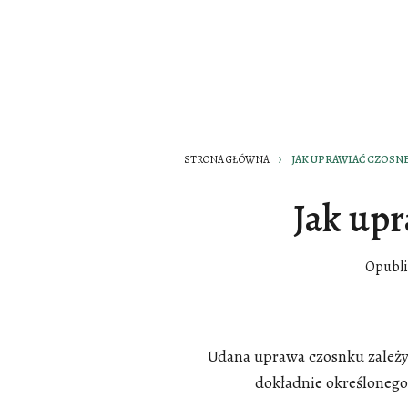
STRONA GŁÓWNA
JAK UPRAWIAĆ CZOSN
Jak up
Opubl
Udana uprawa czosnku zależ
dokładnie określonego 