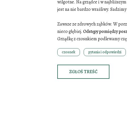
wilgotne. Na grządce i w najbliższ
jest na nie bardzo wrażliwy. Sadzimy 
Zawsze ze zdrowych ząbków. W porze 
nieco głębiej.
Odstępy pomiędzy pos
Grządkę z czosnkiem podlewamy czę
czosnek
pytania i odpowiedzi
ZGŁOŚ TREŚĆ