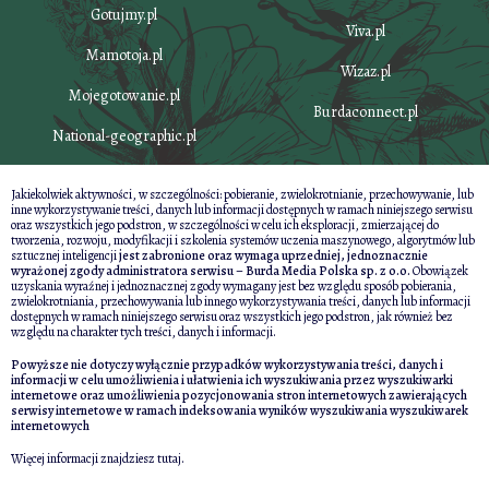
Gotujmy.pl
Viva.pl
Mamotoja.pl
Wizaz.pl
Mojegotowanie.pl
Burdaconnect.pl
National-geographic.pl
Jakiekolwiek aktywności, w szczególności: pobieranie, zwielokrotnianie, przechowywanie, lub
inne wykorzystywanie treści, danych lub informacji dostępnych w ramach niniejszego serwisu
oraz wszystkich jego podstron, w szczególności w celu ich eksploracji, zmierzającej do
tworzenia, rozwoju, modyfikacji i szkolenia systemów uczenia maszynowego, algorytmów lub
sztucznej inteligencji
jest zabronione oraz wymaga uprzedniej, jednoznacznie
wyrażonej zgody administratora serwisu – Burda Media Polska sp. z o.o.
Obowiązek
uzyskania wyraźnej i jednoznacznej zgody wymagany jest bez względu sposób pobierania,
zwielokrotniania, przechowywania lub innego wykorzystywania treści, danych lub informacji
dostępnych w ramach niniejszego serwisu oraz wszystkich jego podstron, jak również bez
względu na charakter tych treści, danych i informacji.
Powyższe nie dotyczy wyłącznie przypadków wykorzystywania treści, danych i
informacji w celu umożliwienia i ułatwienia ich wyszukiwania przez wyszukiwarki
internetowe oraz umożliwienia pozycjonowania stron internetowych zawierających
serwisy internetowe w ramach indeksowania wyników wyszukiwania wyszukiwarek
internetowych
Więcej informacji znajdziesz
tutaj
.