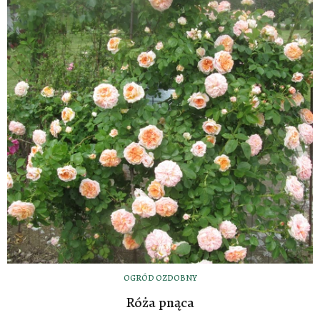
OGRÓD OZDOBNY
Róża pnąca