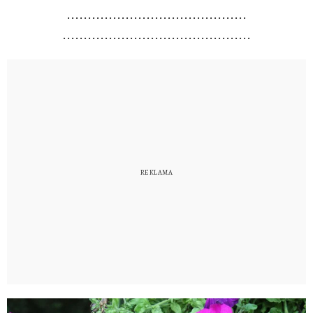
...........................................
.............................................