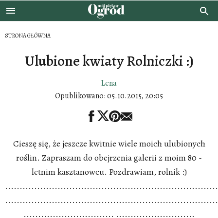
STRONA GŁÓWNA
Ulubione kwiaty Rolniczki :)
Lena
Opublikowano:
05.10.2015, 20:05
Cieszę się, że jeszcze kwitnie wiele moich ulubionych
roślin. Zapraszam do obejrzenia galerii z moim 80 -
letnim kasztanowcu. Pozdrawiam, rolnik :)
.........................................................................
.........................................................................
............................... ...........................