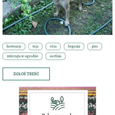
hortensja
tuja
róża
begonia
pies
zwierzęta w ogrodzie
surfinia
ZGŁOŚ TREŚĆ