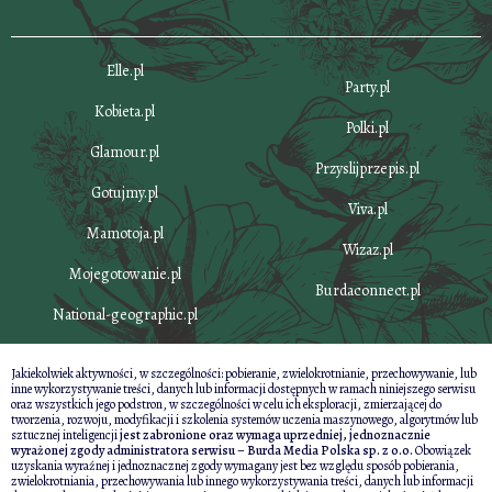
Elle.pl
Party.pl
Kobieta.pl
Polki.pl
Glamour.pl
Przyslijprzepis.pl
Gotujmy.pl
Viva.pl
Mamotoja.pl
Wizaz.pl
Mojegotowanie.pl
Burdaconnect.pl
National-geographic.pl
Jakiekolwiek aktywności, w szczególności: pobieranie, zwielokrotnianie, przechowywanie, lub
inne wykorzystywanie treści, danych lub informacji dostępnych w ramach niniejszego serwisu
oraz wszystkich jego podstron, w szczególności w celu ich eksploracji, zmierzającej do
tworzenia, rozwoju, modyfikacji i szkolenia systemów uczenia maszynowego, algorytmów lub
sztucznej inteligencji
jest zabronione oraz wymaga uprzedniej, jednoznacznie
wyrażonej zgody administratora serwisu – Burda Media Polska sp. z o.o.
Obowiązek
uzyskania wyraźnej i jednoznacznej zgody wymagany jest bez względu sposób pobierania,
zwielokrotniania, przechowywania lub innego wykorzystywania treści, danych lub informacji