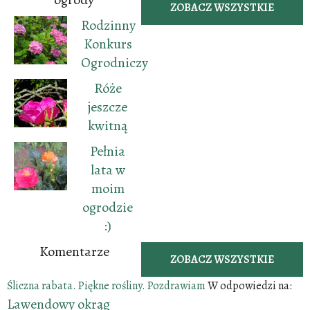
ZOBACZ WSZYSTKIE
Rodzinny
Konkurs
Ogrodniczy
Róże
jeszcze
kwitną
Pełnia
lata w
moim
ogrodzie
:)
Komentarze
ZOBACZ WSZYSTKIE
Śliczna rabata. Piękne rośliny. Pozdrawiam
W odpowiedzi na:
Lawendowy okrąg