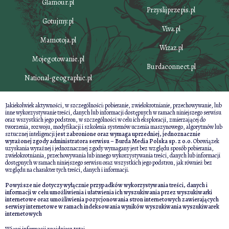
Glamour.pl
Przyslijprzepis.pl
Gotujmy.pl
Viva.pl
Mamotoja.pl
Wizaz.pl
Mojegotowanie.pl
Burdaconnect.pl
National-geographic.pl
Jakiekolwiek aktywności, w szczególności: pobieranie, zwielokrotnianie, przechowywanie, lub
inne wykorzystywanie treści, danych lub informacji dostępnych w ramach niniejszego serwisu
oraz wszystkich jego podstron, w szczególności w celu ich eksploracji, zmierzającej do
tworzenia, rozwoju, modyfikacji i szkolenia systemów uczenia maszynowego, algorytmów lub
sztucznej inteligencji
jest zabronione oraz wymaga uprzedniej, jednoznacznie
wyrażonej zgody administratora serwisu – Burda Media Polska sp. z o.o.
Obowiązek
uzyskania wyraźnej i jednoznacznej zgody wymagany jest bez względu sposób pobierania,
zwielokrotniania, przechowywania lub innego wykorzystywania treści, danych lub informacji
dostępnych w ramach niniejszego serwisu oraz wszystkich jego podstron, jak również bez
względu na charakter tych treści, danych i informacji.
Powyższe nie dotyczy wyłącznie przypadków wykorzystywania treści, danych i
informacji w celu umożliwienia i ułatwienia ich wyszukiwania przez wyszukiwarki
internetowe oraz umożliwienia pozycjonowania stron internetowych zawierających
serwisy internetowe w ramach indeksowania wyników wyszukiwania wyszukiwarek
internetowych
Więcej informacji znajdziesz
tutaj
.