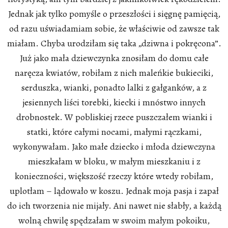
Jednak jak tylko pomyśle o przeszłości i sięgnę pamięcią,
od razu uświadamiam sobie, że właściwie od zawsze tak
miałam. Chyba urodziłam się taka „dziwna i pokręcona”.
Już jako mała dziewczynka znosiłam do domu całe
naręcza kwiatów, robiłam z nich maleńkie bukieciki,
serduszka, wianki, ponadto lalki z gałganków, a z
jesiennych liści torebki, kiecki i mnóstwo innych
drobnostek. W pobliskiej rzece puszczałem wianki i
statki, które całymi nocami, małymi rączkami,
wykonywałam. Jako małe dziecko i młoda dziewczyna
mieszkałam w bloku, w małym mieszkaniu i z
konieczności, większość rzeczy które wtedy robiłam,
uplotłam – lądowało w koszu. Jednak moja pasja i zapał
do ich tworzenia nie mijały. Ani nawet nie słabły, a każdą
wolną chwilę spędzałam w swoim małym pokoiku,