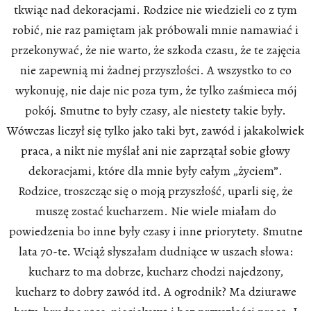
tkwiąc nad dekoracjami. Rodzice nie wiedzieli co z tym
robić, nie raz pamiętam jak próbowali mnie namawiać i
przekonywać, że nie warto, że szkoda czasu, że te zajęcia
nie zapewnią mi żadnej przyszłości. A wszystko to co
wykonuję, nie daje nic poza tym, że tylko zaśmieca mój
pokój. Smutne to były czasy, ale niestety takie były.
Wówczas liczył się tylko jako taki byt, zawód i jakakolwiek
praca, a nikt nie myślał ani nie zaprzątał sobie głowy
dekoracjami, które dla mnie były całym „życiem”.
Rodzice, troszcząc się o moją przyszłość, uparli się, że
muszę zostać kucharzem. Nie wiele miałam do
powiedzenia bo inne były czasy i inne priorytety. Smutne
lata 70-te. Wciąż słyszałam dudniące w uszach słowa:
kucharz to ma dobrze, kucharz chodzi najedzony,
kucharz to dobry zawód itd. A ogrodnik? Ma dziurawe