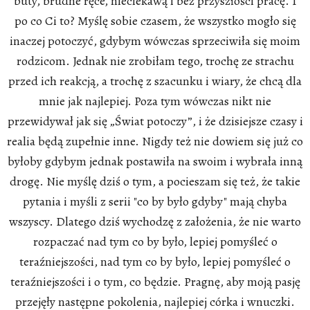
buty, brudne ręce, nieciekawą i bez przyszłości pracę. I
po co Ci to? Myślę sobie czasem, że wszystko mogło się
inaczej potoczyć, gdybym wówczas sprzeciwiła się moim
rodzicom. Jednak nie zrobiłam tego, trochę ze strachu
przed ich reakcją, a trochę z szacunku i wiary, że chcą dla
mnie jak najlepiej. Poza tym wówczas nikt nie
przewidywał jak się „Świat potoczy”, i że dzisiejsze czasy i
realia będą zupełnie inne. Nigdy też nie dowiem się już co
byłoby gdybym jednak postawiła na swoim i wybrała inną
drogę. Nie myślę dziś o tym, a pocieszam się też, że takie
pytania i myśli z serii "co by było gdyby" mają chyba
wszyscy. Dlatego dziś wychodzę z założenia, że nie warto
rozpaczać nad tym co by było, lepiej pomyśleć o
teraźniejszości, nad tym co by było, lepiej pomyśleć o
teraźniejszości i o tym, co będzie. Pragnę, aby moją pasję
przejęły następne pokolenia, najlepiej córka i wnuczki.