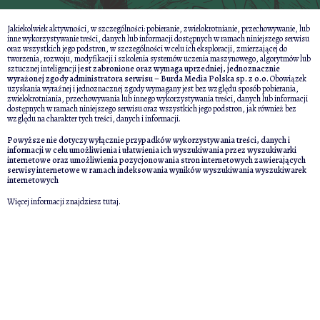
Jakiekolwiek aktywności, w szczególności: pobieranie, zwielokrotnianie, przechowywanie, lub
inne wykorzystywanie treści, danych lub informacji dostępnych w ramach niniejszego serwisu
oraz wszystkich jego podstron, w szczególności w celu ich eksploracji, zmierzającej do
tworzenia, rozwoju, modyfikacji i szkolenia systemów uczenia maszynowego, algorytmów lub
sztucznej inteligencji
jest zabronione oraz wymaga uprzedniej, jednoznacznie
wyrażonej zgody administratora serwisu – Burda Media Polska sp. z o.o.
Obowiązek
uzyskania wyraźnej i jednoznacznej zgody wymagany jest bez względu sposób pobierania,
zwielokrotniania, przechowywania lub innego wykorzystywania treści, danych lub informacji
dostępnych w ramach niniejszego serwisu oraz wszystkich jego podstron, jak również bez
względu na charakter tych treści, danych i informacji.
Powyższe nie dotyczy wyłącznie przypadków wykorzystywania treści, danych i
informacji w celu umożliwienia i ułatwienia ich wyszukiwania przez wyszukiwarki
internetowe oraz umożliwienia pozycjonowania stron internetowych zawierających
serwisy internetowe w ramach indeksowania wyników wyszukiwania wyszukiwarek
internetowych
Więcej informacji znajdziesz
tutaj
.