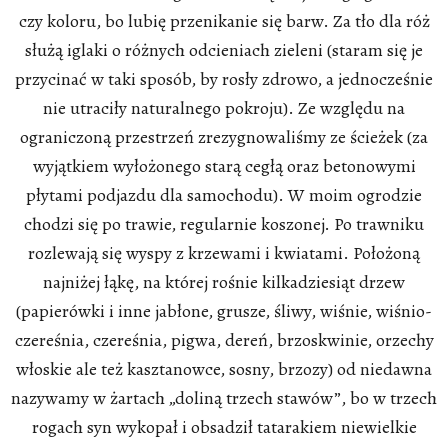
czy koloru, bo lubię przenikanie się barw. Za tło dla róż
służą iglaki o różnych odcieniach zieleni (staram się je
przycinać w taki sposób, by rosły zdrowo, a jednocześnie
nie utraciły naturalnego pokroju). Ze względu na
ograniczoną przestrzeń zrezygnowaliśmy ze ścieżek (za
wyjątkiem wyłożonego starą cegłą oraz betonowymi
płytami podjazdu dla samochodu). W moim ogrodzie
chodzi się po trawie, regularnie koszonej. Po trawniku
rozlewają się wyspy z krzewami i kwiatami. Położoną
najniżej łąkę, na której rośnie kilkadziesiąt drzew
(papierówki i inne jabłone, grusze, śliwy, wiśnie, wiśnio-
czereśnia, czereśnia, pigwa, dereń, brzoskwinie, orzechy
włoskie ale też kasztanowce, sosny, brzozy) od niedawna
nazywamy w żartach „doliną trzech stawów”, bo w trzech
rogach syn wykopał i obsadził tatarakiem niewielkie