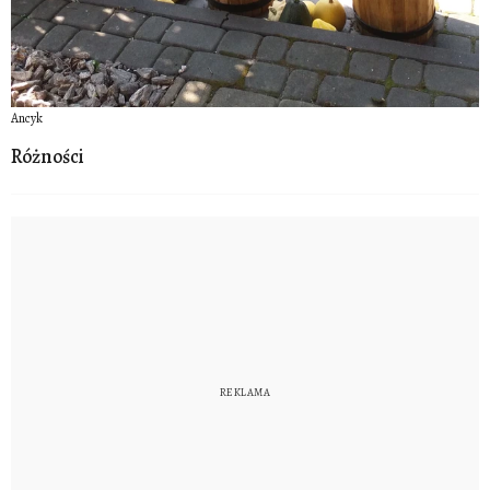
Ancyk
Różności