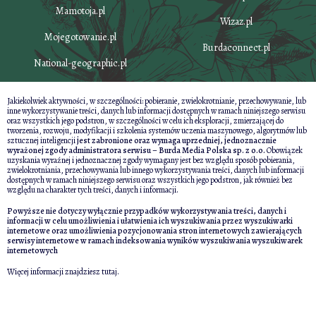
Mamotoja.pl
Wizaz.pl
Mojegotowanie.pl
Burdaconnect.pl
National-geographic.pl
Jakiekolwiek aktywności, w szczególności: pobieranie, zwielokrotnianie, przechowywanie, lub
inne wykorzystywanie treści, danych lub informacji dostępnych w ramach niniejszego serwisu
oraz wszystkich jego podstron, w szczególności w celu ich eksploracji, zmierzającej do
tworzenia, rozwoju, modyfikacji i szkolenia systemów uczenia maszynowego, algorytmów lub
sztucznej inteligencji
jest zabronione oraz wymaga uprzedniej, jednoznacznie
wyrażonej zgody administratora serwisu – Burda Media Polska sp. z o.o.
Obowiązek
uzyskania wyraźnej i jednoznacznej zgody wymagany jest bez względu sposób pobierania,
zwielokrotniania, przechowywania lub innego wykorzystywania treści, danych lub informacji
dostępnych w ramach niniejszego serwisu oraz wszystkich jego podstron, jak również bez
względu na charakter tych treści, danych i informacji.
Powyższe nie dotyczy wyłącznie przypadków wykorzystywania treści, danych i
informacji w celu umożliwienia i ułatwienia ich wyszukiwania przez wyszukiwarki
internetowe oraz umożliwienia pozycjonowania stron internetowych zawierających
serwisy internetowe w ramach indeksowania wyników wyszukiwania wyszukiwarek
internetowych
Więcej informacji znajdziesz
tutaj
.