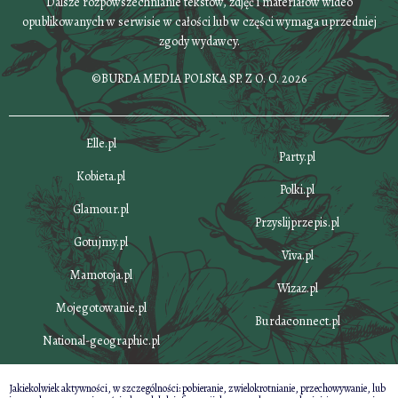
Dalsze rozpowszechnianie tekstów, zdjęć i materiałów wideo
opublikowanych w serwisie w całości lub w części wymaga uprzedniej
zgody wydawcy.
©BURDA MEDIA POLSKA SP. Z O. O. 2026
Elle.pl
Party.pl
Kobieta.pl
Polki.pl
Glamour.pl
Przyslijprzepis.pl
Gotujmy.pl
Viva.pl
Mamotoja.pl
Wizaz.pl
Mojegotowanie.pl
Burdaconnect.pl
National-geographic.pl
Jakiekolwiek aktywności, w szczególności: pobieranie, zwielokrotnianie, przechowywanie, lub