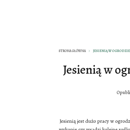
STRONA GŁÓWNA
JESIENIĄ W OGRODZIE
Jesienią w og
Opubl
Jesienią jest dużo pracy w ogrod
wykopie czy wsadzi kolejne roślin