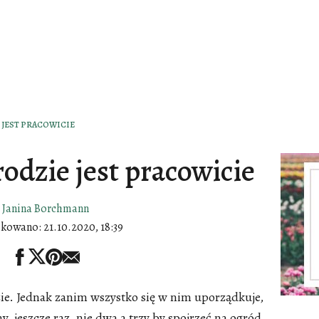
 JEST PRACOWICIE
rodzie jest pracowicie
Janina Borchmann
ikowano:
21.10.2020, 18:39
zie. Jednak zanim wszystko się w nim uporządkuje,
y, jeszcze raz, nie dwa a trzy by spojrzeć na ogród.