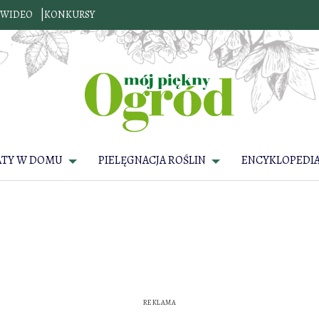
WIDEO
KONKURSY
ATY W DOMU
PIELĘGNACJA ROŚLIN
ENCYKLOPEDIA