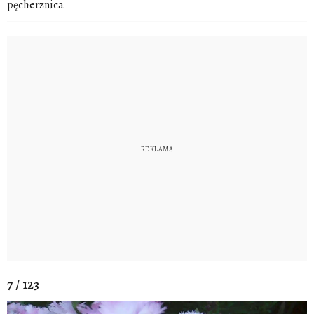
pęcherznica
7 / 123