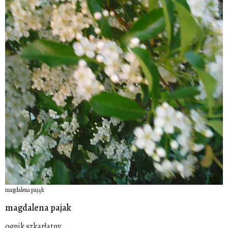
magdalena pająk
magdalena pajak
ognik szkarłatny