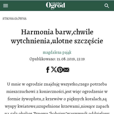
STRONA GŁÓWNA
Harmonia barw,chwile
wytchnienia,ulotne szczęście
magdalena pająk
Opublikowano:
15.08.2019, 23:19
U mnie w ogrodzie znajduję wszystko,czego potrzeba
mieszczuchowi z konieczności,jest więc ogrodzenie w
formie żywopłotu,z krzewów o pięknych koralach,są
wyspy kwiatowe,uzupełnione krzewami,niosące zapach
na całą okolicę.Typowo "babciny"warzywnik,oddzielony