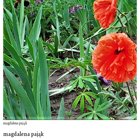
magdalena pająk
magdalena pająk