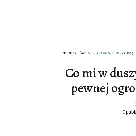
STRONA GŁÓWNA
CO MI W DUSZY GRA:)
Co mi w duszy 
pewnej ogro
Opubl