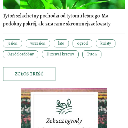
Tytoń szlachetny pochodzi od tytoniu leśnego. Ma
podobny pokrój, ale znacznie skromniejsze kwiaty
jesień
wrzesień
lato
ogród
kwiaty
Ogród ozdobny
Drzewa i krzewy
Tytoń
ZGŁOŚ TREŚĆ