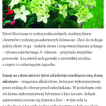
Tytoń Nicotiana to rodzaj roślin zielnych, rzadziej drzew
i krzewów z rodziny psiankowatych
Solanaceae
. Choć do rodzaju
należy około 70 ga tunków, sława i rozpowszechnienie jednego
– tytoniu szlachetnego
N. tabacum
– przyćmiła wszystkie
pozostałe. A są wśród nich gatunki o niezwykłej urodzie,
a często i o odurzającym zapachu.
Znany na całym świecie tytoń szlachetny zawdzięcza swą sławę
nikotynie
– trującemu alkaloidowi, który jest wykorzystywany
przez roślinę do obrony przed szkodnikami. W podobnym celu
od dawna wykorzystywany był wywar z liści tytoniu. Jednak
najwcześniej raczono się dymem z liści – w tym celu ta