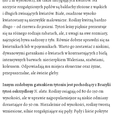
(do 2 m wysokości), ale także intrygujących kwiatów. Na
szczycie rozgałęzionych pędów są baldachy złożone z wąskich
i długich zwisających kwiatów. Białe, osadzone wysoko
kwiatostany są niezwykle malownicze. Rośliny kwitną bardzo
długo – od czerwca do jesieni. Tytoń leśny pięknie prezentuje
się na różnego rodzaju rabatach, ale, z uwagi na swe rozmiary,
najczęściej bywa sadzony z tyłu. Równie dobrze sprawdzi się na
kwietnikach lub w pojemnikach. Warto go zestawiać z niskimi,
dywanowymi gatunkami o kwiatach w kontrastujących z bielą
intensywnych barwach: niecierpkiem Waleriana, szałwiami,
koleusem. Odpowiadają mu miejsca słoneczne oraz żyzne,
przepuszczalne, ale świeże gleby.
Innym ozdobnym gatunkiem tytoniu jest pochodzący z Brazylii
tytoń oskrzydlony
N. alata
. Rośliny osiągają od 80 do 150 cm
wysokości, ale w uprawie najpopularniejsze są niskie odmiany
dorastające do 50 cm. Niezależnie od wysokości, rośliny tworzą
wzniesione, silnie rozgałęziające się pędy. Pędy i liście pokryte