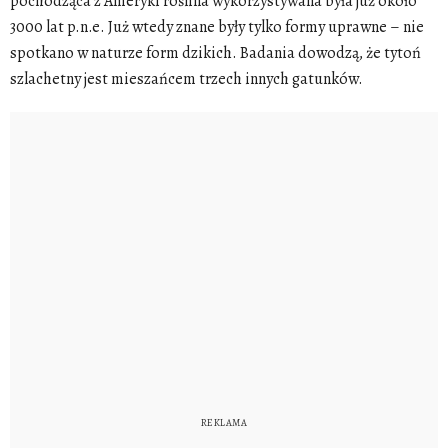
pochodząca z Ameryki roślina wykorzystywana była już około
3000 lat p.n.e. Już wtedy znane były tylko formy uprawne – nie
spotkano w naturze form dzikich. Badania dowodzą, że tytoń
szlachetny jest mieszańcem trzech innych gatunków.