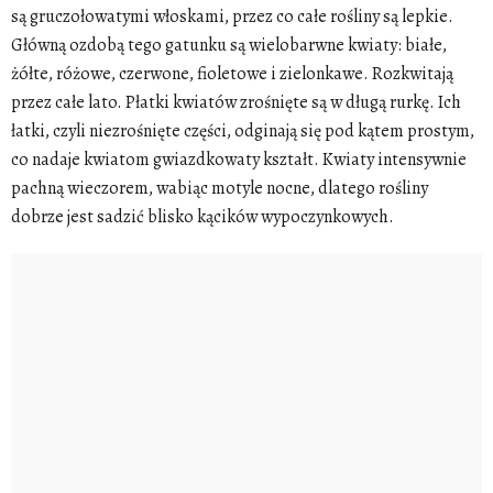
są gruczołowatymi włoskami, przez co całe rośliny są lepkie.
Główną ozdobą tego gatunku są wielobarwne kwiaty: białe,
żółte, różowe, czerwone, fioletowe i zielonkawe. Rozkwitają
przez całe lato. Płatki kwiatów zrośnięte są w długą rurkę. Ich
łatki, czyli niezrośnięte części, odginają się pod kątem prostym,
co nadaje kwiatom gwiazdkowaty kształt. Kwiaty intensywnie
pachną wieczorem, wabiąc motyle nocne, dlatego rośliny
dobrze jest sadzić blisko kącików wypoczynkowych.