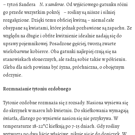
– tytoń Sandera
N. x sanderae
. Od wyjściowego gatunku różni
go przede wszystkim pokrój – rośliny są niższe i silniej
rozgałęzione. Dzięki temu obficiej kwitną – niemal całe
obsypane są kwiatami, które jednak pozbawione są zapachu. Ze
względu na długie i obfite kwitnienie idealnie nadają się do
uprawy pojemnikowej. Posadzone gęściej, tworzą zwarte
wielobarwne kobierce. Oba gatunki najlepiej czują się na
stanowiskach słonecznych, ale radzą sobie także w półcieniu.
Gleba dla nich powinna być żyzna, próchniczna, o obojętnym
odczynie.
Rozmnażanie tytoniu ozdobnego
Tytonie ozdobne rozmnaża się z rozsady. Nasiona wysiewa się
do skrzynek w marcu lub kwietniu. Do skiełkowania wymagają
światła, dlatego po wysiewie nasion się nie przykrywa. W
temperaturze 18-22°C kiełkują po 7-15 dniach. Gdy rośliny
wytworzą po dwa liście właściwe, pikuje się je do doniczek. W