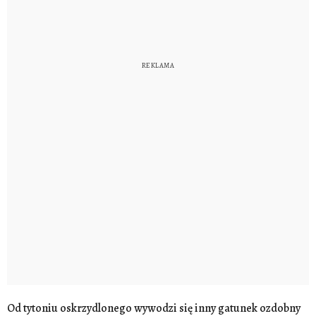
Od tytoniu oskrzydlonego wywodzi się inny gatunek ozdobny