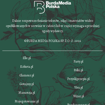
Dalsze rozpowszechnianie tekstów, zdjęć i materiałów wideo
opublikowanych w serwisie w całości lub w części wymaga uprzedniej
zgody wydawcy.
©BURDA MEDIA POLSKA SP. Z O. O. 2026
Elle.pl
Party.pl
Kobieta.pl
Polki.pl
Glamour.pl
Przyslijprzepis.pl
Gotujmy.pl
Viva.pl
Mamotoja.pl
Wizaz.pl
Mojegotowanie.pl
Burdaconnect.pl