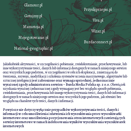
Glamour.pl
Przyslijprzepis.pl
Gotujmy.pl
Viva.pl
Mamotoja.pl
Wizaz.pl
Mojegotowanie.pl
Burdaconnect.pl
National-geographic.pl
Jakiekolwiek aktywności, w szczególności: pobieranie, zwielokrotnianie, przechowywanie, lub
inne wykorzystywanie treści, danych lub informacji dostępnych w ramach niniejszego serwisu
oraz wszystkich jego podstron, w szczególności w celu ich eksploracji, zmierzającej do
tworzenia, rozwoju, modyfikacji i szkolenia systemów uczenia maszynowego, algorytmów lub
sztucznej inteligencji
jest zabronione oraz wymaga uprzedniej, jednoznacznie
wyrażonej zgody administratora serwisu – Burda Media Polska sp. z o.o.
Obowiązek
uzyskania wyraźnej i jednoznacznej zgody wymagany jest bez względu sposób pobierania,
zwielokrotniania, przechowywania lub innego wykorzystywania treści, danych lub informacji
dostępnych w ramach niniejszego serwisu oraz wszystkich jego podstron, jak również bez
względu na charakter tych treści, danych i informacji.
Powyższe nie dotyczy wyłącznie przypadków wykorzystywania treści, danych i
informacji w celu umożliwienia i ułatwienia ich wyszukiwania przez wyszukiwarki
internetowe oraz umożliwienia pozycjonowania stron internetowych zawierających
serwisy internetowe w ramach indeksowania wyników wyszukiwania wyszukiwarek
internetowych