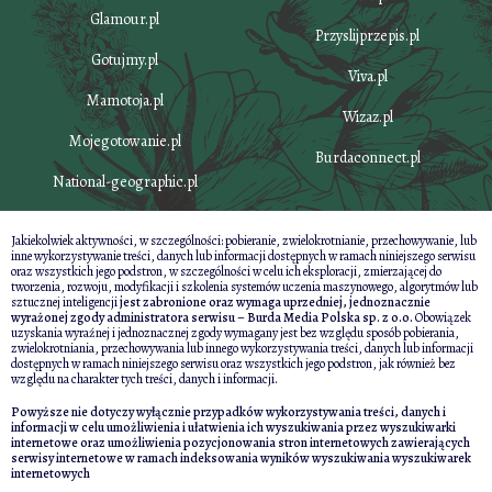
Glamour.pl
Przyslijprzepis.pl
Gotujmy.pl
Viva.pl
Mamotoja.pl
Wizaz.pl
Mojegotowanie.pl
Burdaconnect.pl
National-geographic.pl
Jakiekolwiek aktywności, w szczególności: pobieranie, zwielokrotnianie, przechowywanie, lub
inne wykorzystywanie treści, danych lub informacji dostępnych w ramach niniejszego serwisu
oraz wszystkich jego podstron, w szczególności w celu ich eksploracji, zmierzającej do
tworzenia, rozwoju, modyfikacji i szkolenia systemów uczenia maszynowego, algorytmów lub
sztucznej inteligencji
jest zabronione oraz wymaga uprzedniej, jednoznacznie
wyrażonej zgody administratora serwisu – Burda Media Polska sp. z o.o.
Obowiązek
uzyskania wyraźnej i jednoznacznej zgody wymagany jest bez względu sposób pobierania,
zwielokrotniania, przechowywania lub innego wykorzystywania treści, danych lub informacji
dostępnych w ramach niniejszego serwisu oraz wszystkich jego podstron, jak również bez
względu na charakter tych treści, danych i informacji.
Powyższe nie dotyczy wyłącznie przypadków wykorzystywania treści, danych i
informacji w celu umożliwienia i ułatwienia ich wyszukiwania przez wyszukiwarki
internetowe oraz umożliwienia pozycjonowania stron internetowych zawierających
serwisy internetowe w ramach indeksowania wyników wyszukiwania wyszukiwarek
internetowych