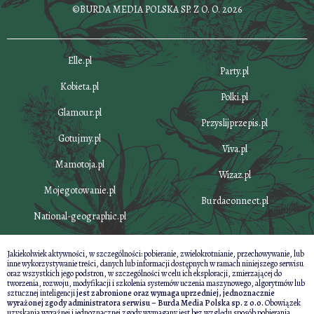
©BURDA MEDIA POLSKA SP. Z O. O. 2026
Elle.pl
Party.pl
Kobieta.pl
Polki.pl
Glamour.pl
Przyslijprzepis.pl
Gotujmy.pl
Viva.pl
Mamotoja.pl
Wizaz.pl
Mojegotowanie.pl
Burdaconnect.pl
National-geographic.pl
Jakiekolwiek aktywności, w szczególności: pobieranie, zwielokrotnianie, przechowywanie, lub
inne wykorzystywanie treści, danych lub informacji dostępnych w ramach niniejszego serwisu
oraz wszystkich jego podstron, w szczególności w celu ich eksploracji, zmierzającej do
tworzenia, rozwoju, modyfikacji i szkolenia systemów uczenia maszynowego, algorytmów lub
sztucznej inteligencji
jest zabronione oraz wymaga uprzedniej, jednoznacznie
wyrażonej zgody administratora serwisu – Burda Media Polska sp. z o.o.
Obowiązek
uzyskania wyraźnej i jednoznacznej zgody wymagany jest bez względu sposób pobierania,