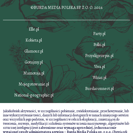
©BURDA MEDIA POLSKA SP. Z O. O. 2026
Elle.pl
Party.pl
Kobieta.pl
Polki.pl
Glamour.pl
Przyslijprzepis.pl
Gotujmy.pl
Viva.pl
Mamotoja.pl
Wizaz.pl
Mojegotowanie.pl
Burdaconnect.pl
National-geographic.pl
Jakiekolwiek aktywności, w szczególności: pobieranie, zwielokrotnianie, przechowywanie, lub
inne wykorzystywanie treści, danych lub informacji dostępnych w ramach niniejszego serwisu
oraz wszystkich jego podstron, w szczególności w celu ich eksploracji, zmierzającej do
tworzenia, rozwoju, modyfikacji i szkolenia systemów uczenia maszynowego, algorytmów lub
sztucznej inteligencji
jest zabronione oraz wymaga uprzedniej, jednoznacznie
wyrażonej zgody administratora serwisu – Burda Media Polska sp. z o.o.
Obowiązek