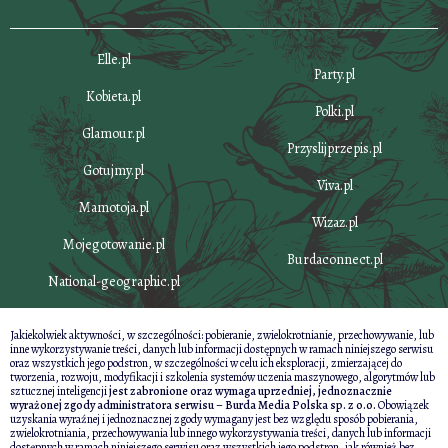
Elle.pl
Party.pl
Kobieta.pl
Polki.pl
Glamour.pl
Przyslijprzepis.pl
Gotujmy.pl
Viva.pl
Mamotoja.pl
Wizaz.pl
Mojegotowanie.pl
Burdaconnect.pl
National-geographic.pl
Jakiekolwiek aktywności, w szczególności: pobieranie, zwielokrotnianie, przechowywanie, lub
inne wykorzystywanie treści, danych lub informacji dostępnych w ramach niniejszego serwisu
oraz wszystkich jego podstron, w szczególności w celu ich eksploracji, zmierzającej do
tworzenia, rozwoju, modyfikacji i szkolenia systemów uczenia maszynowego, algorytmów lub
sztucznej inteligencji
jest zabronione oraz wymaga uprzedniej, jednoznacznie
wyrażonej zgody administratora serwisu – Burda Media Polska sp. z o.o.
Obowiązek
uzyskania wyraźnej i jednoznacznej zgody wymagany jest bez względu sposób pobierania,
zwielokrotniania, przechowywania lub innego wykorzystywania treści, danych lub informacji
dostępnych w ramach niniejszego serwisu oraz wszystkich jego podstron, jak również bez