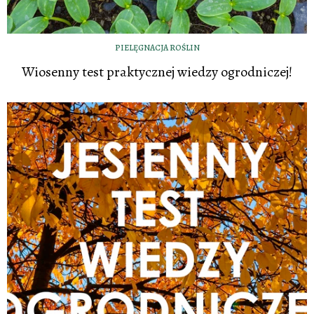
PIELĘGNACJA ROŚLIN
Wiosenny test praktycznej wiedzy ogrodniczej!