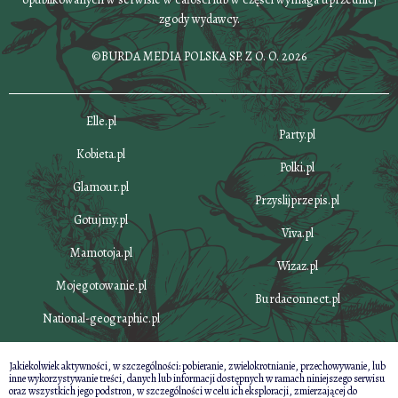
zgody wydawcy.
©BURDA MEDIA POLSKA SP. Z O. O. 2026
Elle.pl
Party.pl
Kobieta.pl
Polki.pl
Glamour.pl
Przyslijprzepis.pl
Gotujmy.pl
Viva.pl
Mamotoja.pl
Wizaz.pl
Mojegotowanie.pl
Burdaconnect.pl
National-geographic.pl
Jakiekolwiek aktywności, w szczególności: pobieranie, zwielokrotnianie, przechowywanie, lub
inne wykorzystywanie treści, danych lub informacji dostępnych w ramach niniejszego serwisu
oraz wszystkich jego podstron, w szczególności w celu ich eksploracji, zmierzającej do