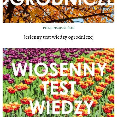
PIELĘGNACJA ROŚLIN
Jesienny test wiedzy ogrodniczej