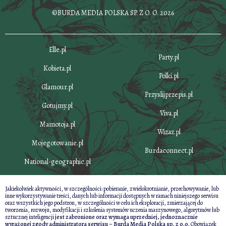
©BURDA MEDIA POLSKA SP. Z O. O. 2026
Elle.pl
Party.pl
Kobieta.pl
Polki.pl
Glamour.pl
Przyslijprzepis.pl
Gotujmy.pl
Viva.pl
Mamotoja.pl
Wizaz.pl
Mojegotowanie.pl
Burdaconnect.pl
National-geographic.pl
Jakiekolwiek aktywności, w szczególności: pobieranie, zwielokrotnianie, przechowywanie, lub
inne wykorzystywanie treści, danych lub informacji dostępnych w ramach niniejszego serwisu
oraz wszystkich jego podstron, w szczególności w celu ich eksploracji, zmierzającej do
tworzenia, rozwoju, modyfikacji i szkolenia systemów uczenia maszynowego, algorytmów lub
sztucznej inteligencji
jest zabronione oraz wymaga uprzedniej, jednoznacznie
wyrażonej zgody administratora serwisu – Burda Media Polska sp. z o.o.
Obowiązek