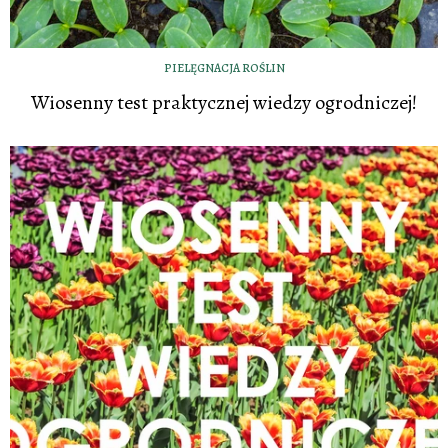
PIELĘGNACJA ROŚLIN
Wiosenny test praktycznej wiedzy ogrodniczej!