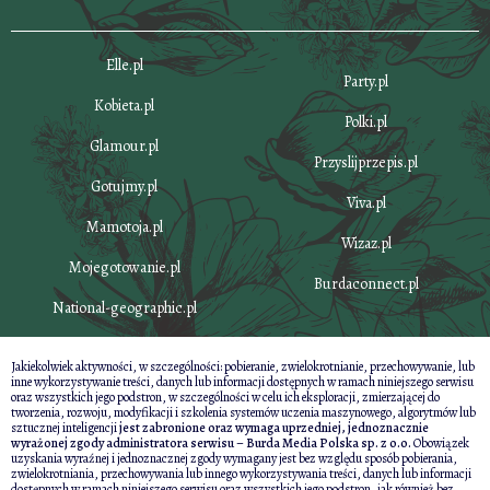
Elle.pl
Party.pl
Kobieta.pl
Polki.pl
Glamour.pl
Przyslijprzepis.pl
Gotujmy.pl
Viva.pl
Mamotoja.pl
Wizaz.pl
Mojegotowanie.pl
Burdaconnect.pl
National-geographic.pl
Jakiekolwiek aktywności, w szczególności: pobieranie, zwielokrotnianie, przechowywanie, lub
inne wykorzystywanie treści, danych lub informacji dostępnych w ramach niniejszego serwisu
oraz wszystkich jego podstron, w szczególności w celu ich eksploracji, zmierzającej do
tworzenia, rozwoju, modyfikacji i szkolenia systemów uczenia maszynowego, algorytmów lub
sztucznej inteligencji
jest zabronione oraz wymaga uprzedniej, jednoznacznie
wyrażonej zgody administratora serwisu – Burda Media Polska sp. z o.o.
Obowiązek
uzyskania wyraźnej i jednoznacznej zgody wymagany jest bez względu sposób pobierania,
zwielokrotniania, przechowywania lub innego wykorzystywania treści, danych lub informacji
dostępnych w ramach niniejszego serwisu oraz wszystkich jego podstron, jak również bez