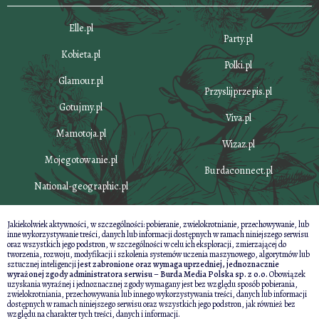
Elle.pl
Party.pl
Kobieta.pl
Polki.pl
Glamour.pl
Przyslijprzepis.pl
Gotujmy.pl
Viva.pl
Mamotoja.pl
Wizaz.pl
Mojegotowanie.pl
Burdaconnect.pl
National-geographic.pl
Jakiekolwiek aktywności, w szczególności: pobieranie, zwielokrotnianie, przechowywanie, lub
inne wykorzystywanie treści, danych lub informacji dostępnych w ramach niniejszego serwisu
oraz wszystkich jego podstron, w szczególności w celu ich eksploracji, zmierzającej do
tworzenia, rozwoju, modyfikacji i szkolenia systemów uczenia maszynowego, algorytmów lub
sztucznej inteligencji
jest zabronione oraz wymaga uprzedniej, jednoznacznie
wyrażonej zgody administratora serwisu – Burda Media Polska sp. z o.o.
Obowiązek
uzyskania wyraźnej i jednoznacznej zgody wymagany jest bez względu sposób pobierania,
zwielokrotniania, przechowywania lub innego wykorzystywania treści, danych lub informacji
dostępnych w ramach niniejszego serwisu oraz wszystkich jego podstron, jak również bez
względu na charakter tych treści, danych i informacji.