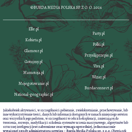
©BURDA MEDIA POLSKA SP. Z O. O. 2026
Elle.pl
Party.pl
Kobieta.pl
Polki.pl
Glamour.pl
Przyslijprzepis.pl
Gotujmy.pl
Viva.pl
Mamotoja.pl
Wizaz.pl
Mojegotowanie.pl
Burdaconnect.pl
National-geographic.pl
Jakiekolwiek aktywności, w szczególności: pobieranie, zwielokrotnianie, przechowywanie, lub
inne wykorzystywanie treści, danych lub informacji dostępnych w ramach niniejszego serwisu
oraz wszystkich jego podstron, w szczególności w celu ich eksploracji, zmierzającej do
tworzenia, rozwoju, modyfikacji i szkolenia systemów uczenia maszynowego, algorytmów lub
sztucznej inteligencji
jest zabronione oraz wymaga uprzedniej, jednoznacznie
wyrażonej zgody administratora serwisu – Burda Media Polska sp. z o.o.
Obowiązek