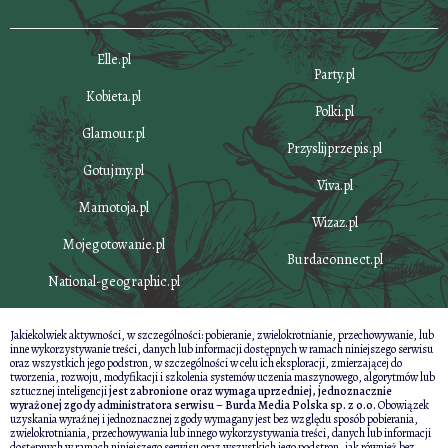
Elle.pl
Party.pl
Kobieta.pl
Polki.pl
Glamour.pl
Przyslijprzepis.pl
Gotujmy.pl
Viva.pl
Mamotoja.pl
Wizaz.pl
Mojegotowanie.pl
Burdaconnect.pl
National-geographic.pl
Jakiekolwiek aktywności, w szczególności: pobieranie, zwielokrotnianie, przechowywanie, lub
inne wykorzystywanie treści, danych lub informacji dostępnych w ramach niniejszego serwisu
oraz wszystkich jego podstron, w szczególności w celu ich eksploracji, zmierzającej do
tworzenia, rozwoju, modyfikacji i szkolenia systemów uczenia maszynowego, algorytmów lub
sztucznej inteligencji
jest zabronione oraz wymaga uprzedniej, jednoznacznie
wyrażonej zgody administratora serwisu – Burda Media Polska sp. z o.o.
Obowiązek
uzyskania wyraźnej i jednoznacznej zgody wymagany jest bez względu sposób pobierania,
zwielokrotniania, przechowywania lub innego wykorzystywania treści, danych lub informacji
dostępnych w ramach niniejszego serwisu oraz wszystkich jego podstron, jak również bez