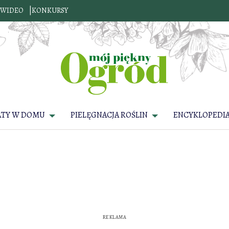
WIDEO
KONKURSY
ATY W DOMU
PIELĘGNACJA ROŚLIN
ENCYKLOPEDIA