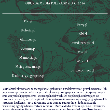
©BURDA MEDIA POLSKA SP. Z O. O. 2026
Elle.pl
Party.pl
Kobieta.pl
Polki.pl
Glamour.pl
Przyslijprzepis.pl
Gotujmy.pl
Viva.pl
Mamotoja.pl
Wizaz.pl
Mojegotowanie.pl
Burdaconnect.pl
National-geographic.pl
Jakiekolwiek aktywności, w szczególności: pobieranie, zwielokrotnianie, przechowywanie, lub
inne wykorzystywanie treści, danych lub informacji dostępnych w ramach niniejszego serwisu
oraz wszystkich jego podstron, w szczególności w celu ich eksploracji, zmierzającej do
tworzenia, rozwoju, modyfikacji i szkolenia systemów uczenia maszynowego, algorytmów lub
sztucznej inteligencji
jest zabronione oraz wymaga uprzedniej, jednoznacznie
wyrażonej zgody administratora serwisu – Burda Media Polska sp. z o.o.
Obowiązek
uzyskania wyraźnej i jednoznacznej zgody wymagany jest bez względu sposób pobierania,