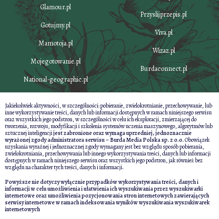
Glamour.pl
Przyslijprzepis.pl
Gotujmy.pl
Viva.pl
Mamotoja.pl
Wizaz.pl
Mojegotowanie.pl
Burdaconnect.pl
National-geographic.pl
Jakiekolwiek aktywności, w szczególności: pobieranie, zwielokrotnianie, przechowywanie, lub
inne wykorzystywanie treści, danych lub informacji dostępnych w ramach niniejszego serwisu
oraz wszystkich jego podstron, w szczególności w celu ich eksploracji, zmierzającej do
tworzenia, rozwoju, modyfikacji i szkolenia systemów uczenia maszynowego, algorytmów lub
sztucznej inteligencji
jest zabronione oraz wymaga uprzedniej, jednoznacznie
wyrażonej zgody administratora serwisu – Burda Media Polska sp. z o.o.
Obowiązek
uzyskania wyraźnej i jednoznacznej zgody wymagany jest bez względu sposób pobierania,
zwielokrotniania, przechowywania lub innego wykorzystywania treści, danych lub informacji
dostępnych w ramach niniejszego serwisu oraz wszystkich jego podstron, jak również bez
względu na charakter tych treści, danych i informacji.
Powyższe nie dotyczy wyłącznie przypadków wykorzystywania treści, danych i
informacji w celu umożliwienia i ułatwienia ich wyszukiwania przez wyszukiwarki
internetowe oraz umożliwienia pozycjonowania stron internetowych zawierających
serwisy internetowe w ramach indeksowania wyników wyszukiwania wyszukiwarek
internetowych