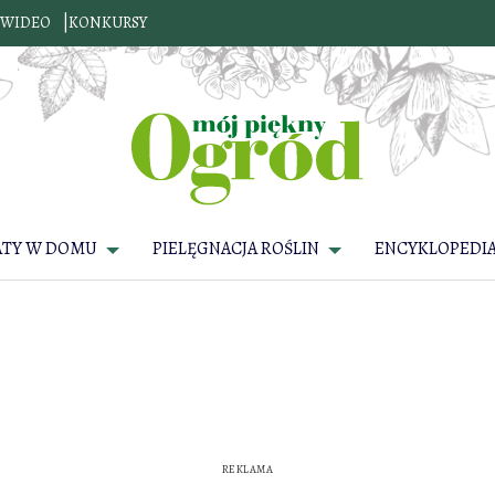
WIDEO
KONKURSY
ATY W DOMU
PIELĘGNACJA ROŚLIN
ENCYKLOPEDIA