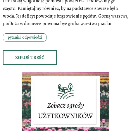
Lubi stałą wilgotność podłoża i powietrza. Podlewamy go
często.
Pamiętajmy również, by na podstawce zawsze była
woda. Jej deficyt powoduje brązowienie pędów
. Górną warstwą
podłoża w doniczce powinna być gruba warstwa piasku.
pytania i odpowiedzi
ZGŁOŚ TREŚĆ