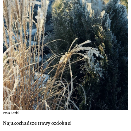
Iwka Kozioł
Najukochańsze trawy ozdobne!