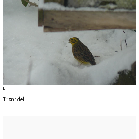
k
Trznadel