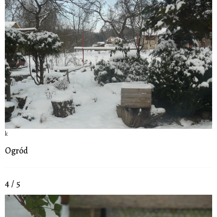
k
Ogród
4 / 5