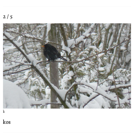
2 / 5
k
kos