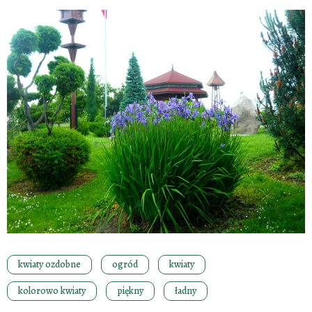
kwiaty ozdobne
ogród
kwiaty
kolorowo kwiaty
piękny
ładny