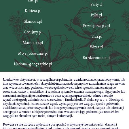
Elle.pl
Party.pl
Kobieta.pl
Polki.pl
Glamour.pl
Przyslijprzepis.pl
Gotujmy.pl
Viva.pl
Mamotoja.pl
Wizaz.pl
Mojegotowanie.pl
Burdaconnect.pl
National-geographic.pl
Jakiekolwiek aktywności, w szczególności: pobieranie, zwielokrotnianie, przechowywanie, lub
inne wykorzystywanie treści, danych lub informacji dostępnych w ramach niniejszego serwisu
oraz wszystkich jego podstron, w szczególności w celu ich eksploracji, zmierzającej do
tworzenia, rozwoju, modyfikacji i szkolenia systemów uczenia maszynowego, algorytmów lub
sztucznej inteligencji
jest zabronione oraz wymaga uprzedniej, jednoznacznie
wyrażonej zgody administratora serwisu – Burda Media Polska sp. z o.o.
Obowiązek
uzyskania wyraźnej i jednoznacznej zgody wymagany jest bez względu sposób pobierania,
zwielokrotniania, przechowywania lub innego wykorzystywania treści, danych lub informacji
dostępnych w ramach niniejszego serwisu oraz wszystkich jego podstron, jak również bez
względu na charakter tych treści, danych i informacji.
Powyższe nie dotyczy wyłącznie przypadków wykorzystywania treści, danych i
informacji w celu umożliwienia i ułatwienia ich wyszukiwania przez wyszukiwarki