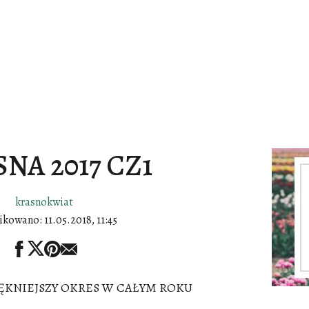
NA 2017 CZ1
krasnokwiat
ikowano:
11.05.2018, 11:45
ĘKNIEJSZY OKRES W CAŁYM ROKU
..........................................................................