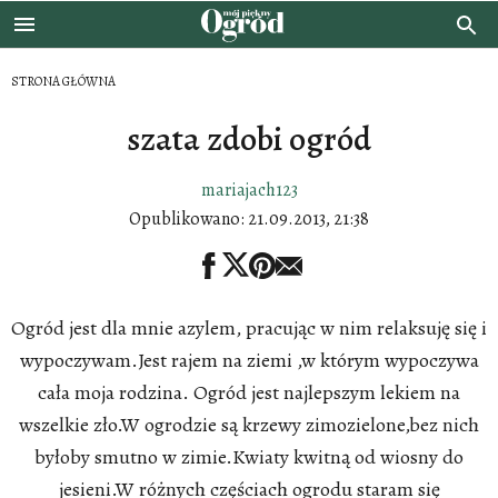
STRONA GŁÓWNA
szata zdobi ogród
mariajach123
Opublikowano:
21.09.2013, 21:38
Ogród jest dla mnie azylem, pracując w nim relaksuję się i
wypoczywam.Jest rajem na ziemi ,w którym wypoczywa
cała moja rodzina. Ogród jest najlepszym lekiem na
wszelkie zło.W ogrodzie są krzewy zimozielone,bez nich
byłoby smutno w zimie.Kwiaty kwitną od wiosny do
jesieni.W różnych częściach ogrodu staram się