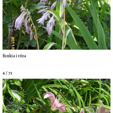
funkia i róza
4 / 71