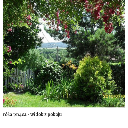
róża pnąca - widok z pokoju