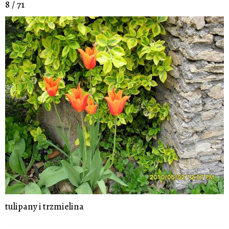
8 / 71
tulipany i trzmielina