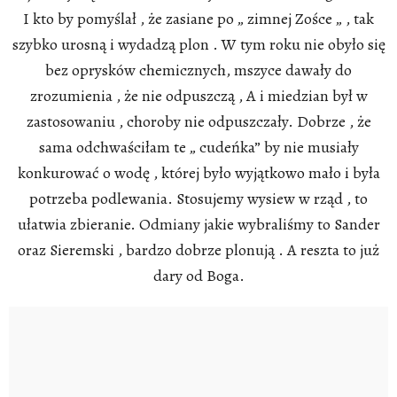
I kto by pomyślał , że zasiane po „ zimnej Zośce „ , tak
szybko urosną i wydadzą plon . W tym roku nie obyło się
bez oprysków chemicznych, mszyce dawały do
zrozumienia , że nie odpuszczą , A i miedzian był w
zastosowaniu , choroby nie odpuszczały. Dobrze , że
sama odchwaściłam te „ cudeńka” by nie musiały
konkurować o wodę , której było wyjątkowo mało i była
potrzeba podlewania. Stosujemy wysiew w rząd , to
ułatwia zbieranie. Odmiany jakie wybraliśmy to Sander
oraz Sieremski , bardzo dobrze plonują . A reszta to już
dary od Boga.