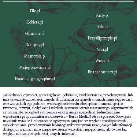
Elle.pl
Party.pl
Kobieta.pl
Polki.pl
Glamour.pl
Przyslijprzepis.pl
Gotujmy.pl
Viva.pl
Mamotoja.pl
Wizaz.pl
Mojegotowanie.pl
Burdaconnect.pl
National-geographic.pl
Jakiekolwiek aktywności, w szczególności: pobieranie, zwielokrotnianie, przechowywanie, lub
inne wykorzystywanie treści, danych lub informacji dostępnych w ramach niniejszego serwisu
oraz wszystkich jego podstron, w szczególności w celu ich eksploracji, zmierzającej do
tworzenia, rozwoju, modyfikacji i szkolenia systemów uczenia maszynowego, algorytmów lub
sztucznej inteligencji
jest zabronione oraz wymaga uprzedniej, jednoznacznie
wyrażonej zgody administratora serwisu – Burda Media Polska sp. z o.o.
Obowiązek
uzyskania wyraźnej i jednoznacznej zgody wymagany jest bez względu sposób pobierania,
zwielokrotniania, przechowywania lub innego wykorzystywania treści, danych lub informacji
dostępnych w ramach niniejszego serwisu oraz wszystkich jego podstron, jak również bez
względu na charakter tych treści, danych i informacji.