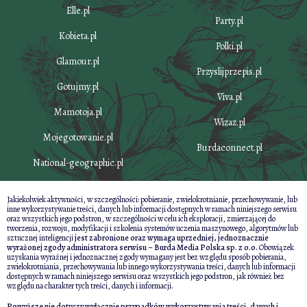
Elle.pl
Party.pl
Kobieta.pl
Polki.pl
Glamour.pl
Przyslijprzepis.pl
Gotujmy.pl
Viva.pl
Mamotoja.pl
Wizaz.pl
Mojegotowanie.pl
Burdaconnect.pl
National-geographic.pl
Jakiekolwiek aktywności, w szczególności: pobieranie, zwielokrotnianie, przechowywanie, lub
inne wykorzystywanie treści, danych lub informacji dostępnych w ramach niniejszego serwisu
oraz wszystkich jego podstron, w szczególności w celu ich eksploracji, zmierzającej do
tworzenia, rozwoju, modyfikacji i szkolenia systemów uczenia maszynowego, algorytmów lub
sztucznej inteligencji
jest zabronione oraz wymaga uprzedniej, jednoznacznie
wyrażonej zgody administratora serwisu – Burda Media Polska sp. z o.o.
Obowiązek
uzyskania wyraźnej i jednoznacznej zgody wymagany jest bez względu sposób pobierania,
zwielokrotniania, przechowywania lub innego wykorzystywania treści, danych lub informacji
dostępnych w ramach niniejszego serwisu oraz wszystkich jego podstron, jak również bez
względu na charakter tych treści, danych i informacji.
Powyższe nie dotyczy wyłącznie przypadków wykorzystywania treści, danych i