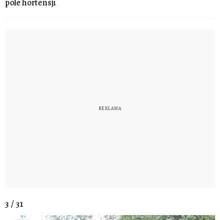
pole hortensji
3 / 31