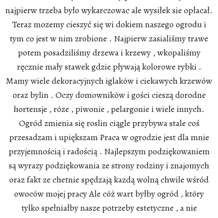
najpierw trzeba było wykarczowac ale wysiłek sie opłacał.
Teraz mozemy cieszyć się wi dokiem naszego ogrodu i
tym co jest w nim zrobione . Najpierw zasialiśmy trawe
potem posadziliśmy drzewa i krzewy , wkopaliśmy
ręcznie mały stawek gdzie pływają kolorowe rybki .
Mamy wiele dekoracyjnych iglaków i ciekawych krzewów
oraz bylin . Oczy domowników i gości cieszą dorodne
hortensje , róze , piwonie , pelargonie i wiele innych.
Ogród zmienia się roslin ciągle przybywa stale coś
przesadzam i upiększam Praca w ogrodzie jest dla mnie
przyjemnością i radością . Najlepszym podziękowaniem
są wyrazy podziękowania ze strony rodziny i znajomych
oraz fakt ze chetnie spędzają kazdą wolną chwile wśród
owoców mojej pracy Ale cóż wart byłby ogród , który
tylko spełniałby nasze potrzeby estetyczne , a nie