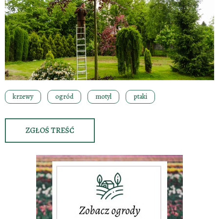
krzewy
ogród
motyl
ptaki
ZGŁOŚ TREŚĆ